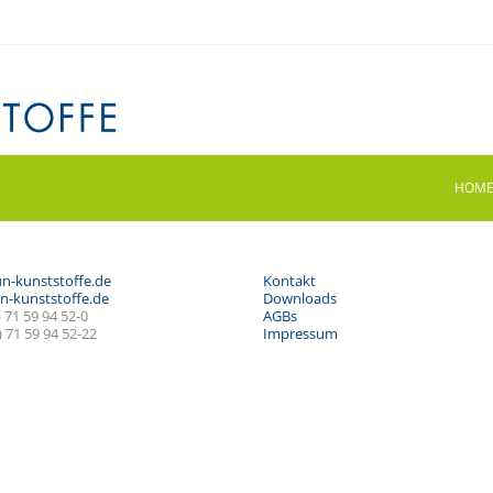
HOM
n-kunststoffe.de
Kontakt
-kunststoffe.de
Downloads
) 71 59 94 52-0
AGBs
) 71 59 94 52-22
Impressum