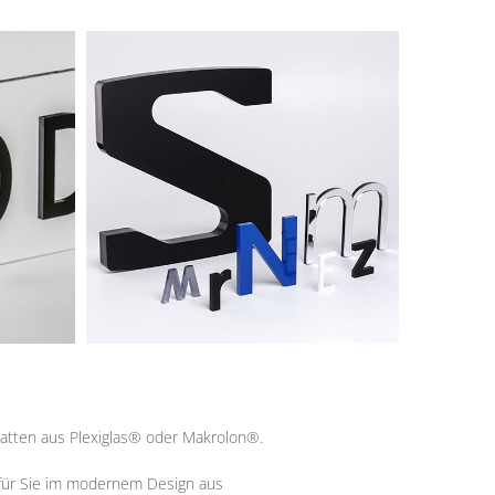
latten aus Plexiglas® oder Makrolon®.
 für Sie im modernem Design aus