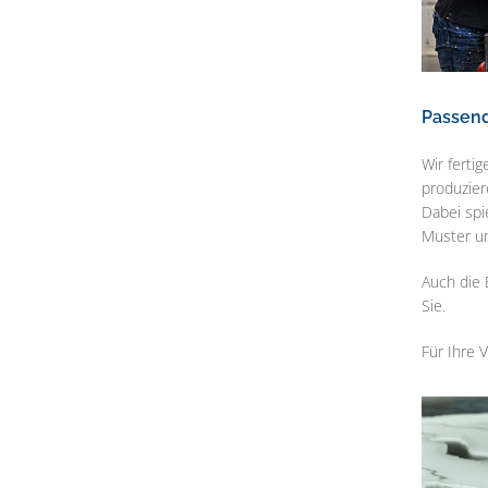
Passend
Wir ferti
produzier
Dabei spi
Muster u
Auch die 
Sie.
Für Ihre 