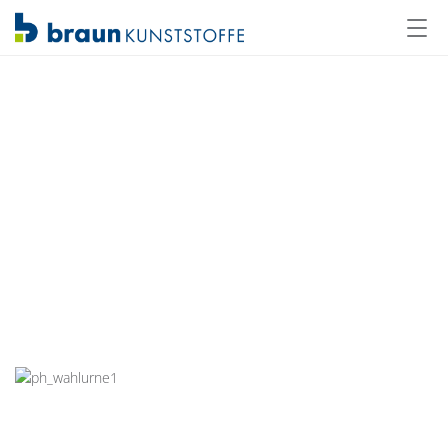
Referenz Wahlutensilien 1
Hier steht ein etwas längerer Untertitel zu den
Wahlutensilien, nur um zu sehen wie das
aussehen könnte.
Name:
Max Mustermann
Technik:
Acrylglas