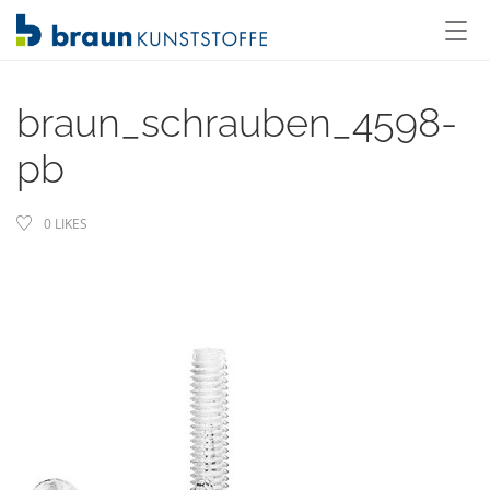
braun_schrauben_4598-
pb
0
LIKES