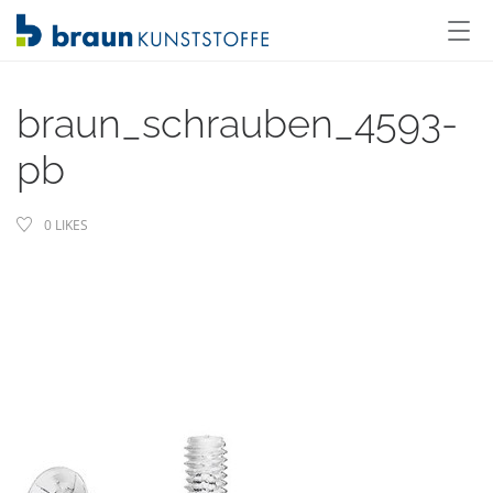
braun_schrauben_4593-
pb
0
LIKES