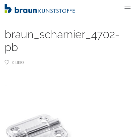
braun_scharnier_4702-
pb
0
LIKES